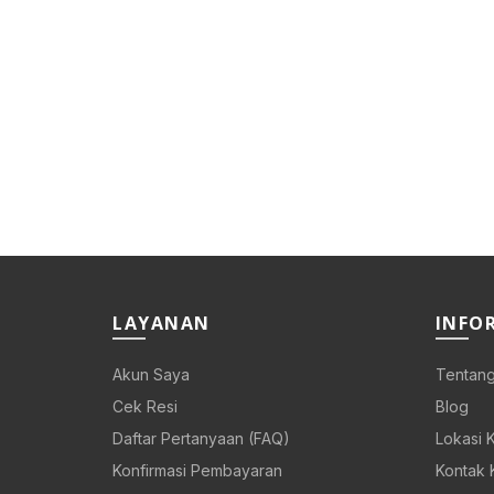
LAYANAN
INFO
Akun Saya
Tentang
Cek Resi
Blog
Daftar Pertanyaan (FAQ)
Lokasi 
Konfirmasi Pembayaran
Kontak 