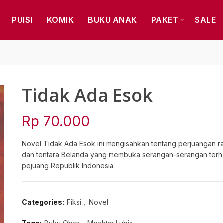
PUISI
KOMIK
BUKU ANAK
PAKET
SALE
Tidak Ada Esok
Rp
70.000
Novel Tidak Ada Esok ini mengisahkan tentang perjuangan ra
dan tentara Belanda yang membuka serangan-serangan terha
pejuang Republik Indonesia.
Categories:
Fiksi
,
Novel
Tags:
Buku Obor
,
Mochtar Lubis