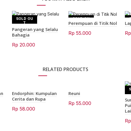
SOLD OU
SOLD OU
Perempuan di Titik Nol
La
T
T
Pangeran yang Selalu
Rp
55.000
R
Bahagia
Rp
20.000
RELATED PRODUCTS
an
Endorphin: Kumpulan
Reuni
Cerita dan Rupa
Su
Rp
55.000
Pu
Rp
58.000
La
R