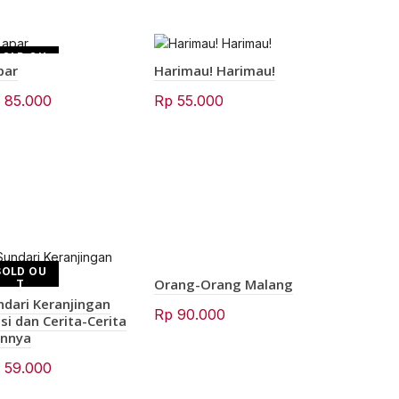
SOLD OU
par
Harimau! Harimau!
T
p
85.000
Rp
55.000
SOLD OU
SOLD OU
Orang-Orang Malang
T
T
ndari Keranjingan
Rp
90.000
isi dan Cerita-Cerita
innya
p
59.000