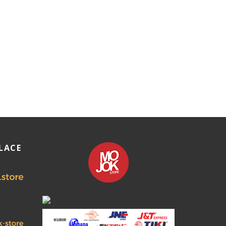
Rumah Del
Rp
44.000
PLACE