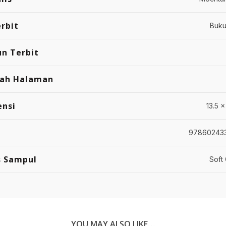
rbit
Buku
n Terbit
lah Halaman
ensi
13.5 x
97860243
s Sampul
Soft
YOU MAY ALSO LIKE…