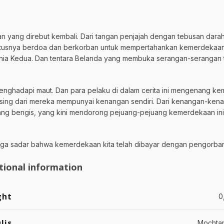
yang direbut kembali. Dari tangan penjajah dengan tebusan darah
-putusnya berdoa dan berkorban untuk mempertahankan kemerdekaan
unia Kedua. Dan tentara Belanda yang membuka serangan-serangan t
menghadapi maut. Dan para pelaku di dalam cerita ini mengenang k
asing dari mereka mempunyai kenangan sendiri. Dari kenangan-ken
g bengis, yang kini mendorong pejuang-pejuang kemerdekaan ini un
oga sadar bahwa kemerdekaan kita telah dibayar dengan pengorban
tional information
ght
0
lis
Mochtar