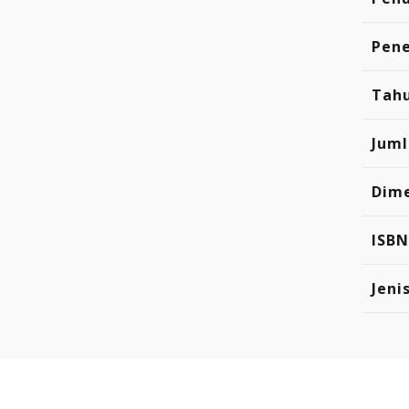
Pene
Tahu
Jum
Dim
ISBN
Jeni