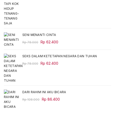
price
price
was:
is:
Rp 68.000.
Rp 54.400.
SENI MENANTI CINTA
Original
Current
Rp
62.400
Rp
78.000
price
price
was:
is:
SEKS DALAM KETETAPAN NEGARA DAN TUHAN
Rp 78.000.
Rp 62.400.
Original
Current
Rp
62.400
Rp
78.000
price
price
was:
is:
Rp 78.000.
Rp 62.400.
DARI RAHIM INI AKU BICARA
Original
Current
Rp
86.400
Rp
108.000
price
price
was:
is: