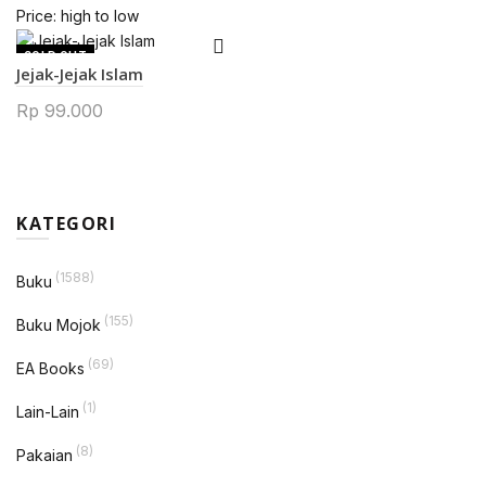
Price: high to low
SOLD OUT
Jejak-Jejak Islam
Rp
99.000
KATEGORI
(1588)
Buku
(155)
Buku Mojok
(69)
EA Books
(1)
Lain-Lain
(8)
Pakaian