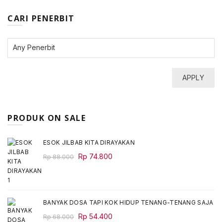
CARI PENERBIT
APPLY
PRODUK ON SALE
ESOK JILBAB KITA DIRAYAKAN
Original
Current
Rp
74.800
Rp
88.000
price
price
was:
is:
Rp 88.000.
Rp 74.800.
BANYAK DOSA TAPI KOK HIDUP TENANG-TENANG SAJA
Original
Current
Rp
54.400
Rp
68.000