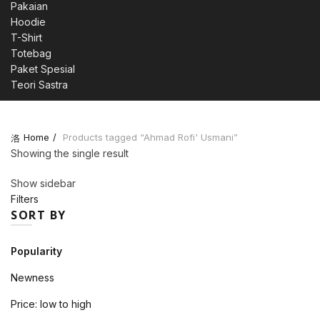
Pakaian
Hoodie
T-Shirt
Totebag
Paket Spesial
Teori Sastra
Home
Products tagged “Ahmad Rofi' Usmani”
Showing the single result
Show sidebar
Filters
SORT BY
Popularity
Newness
Price: low to high