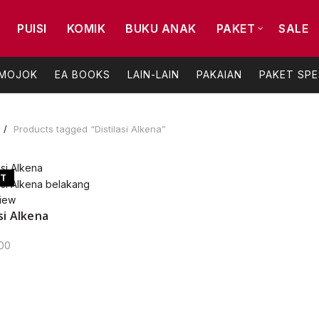
PUISI
KOMIK
BUKU ANAK
PAKET
SALE
 MOJOK
EA BOOKS
LAIN-LAIN
PAKAIAN
PAKET SPE
Products tagged “Distilasi Alkena”
UT
iew
si Alkena
00