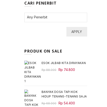
CARI PENERBIT
APPLY
PRODUK ON SALE
ESOK JILBAB KITA DIRAYAKAN
Original
Current
Rp
74.800
Rp
88.000
price
price
was:
is:
Rp 88.000.
Rp 74.800.
BANYAK DOSA TAPI KOK
HIDUP TENANG-TENANG SAJA
Original
Current
Rp
54.400
Rp
68.000