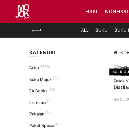
FIKSI
NONFIKSI
ALL
BUKU
BUKU
KATEGORI
Home
(1588)
Buku
SOLD O
(155)
Buku Mojok
Quick V
Distila
(69)
EA Books
Rp
55.0
(1)
Lain-Lain
(8)
Pakaian
(6)
Paket Spesial