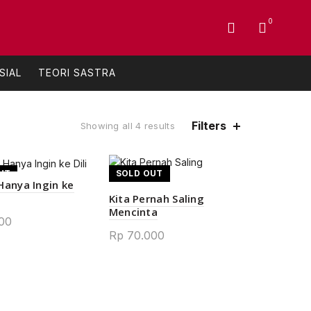
0
SIAL
TEORI SASTRA
Filters
Sorted
Showing all 4 results
by
popularity
UT
SOLD OUT
Hanya Ingin ke
Kita Pernah Saling
Mencinta
00
Rp
70.000