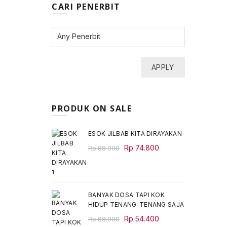
CARI PENERBIT
APPLY
PRODUK ON SALE
ESOK JILBAB KITA DIRAYAKAN
Original
Current
Rp
74.800
Rp
88.000
price
price
was:
is:
Rp 88.000.
Rp 74.800.
BANYAK DOSA TAPI KOK
HIDUP TENANG-TENANG SAJA
Original
Current
Rp
54.400
Rp
68.000