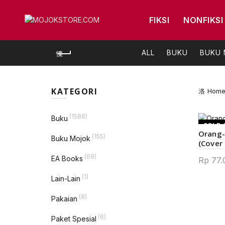
FIKSI
NONFIKSI
ALL
BUKU
BUKU
KATEGORI
Hom
(1588)
Buku
SOLD 
Orang
(155)
Buku Mojok
(Cover
NEW
(69)
EA Books
Rp
77.
(1)
Lain-Lain
(8)
Pakaian
(6)
Paket Spesial