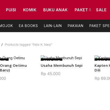
PUISI
KOMIK
BUKU ANAK
PAKET
SALE
 MOJOK
EA BOOKS
LAIN-LAIN
PAKAIAN
PAKET SPE
e
Products tagged “Felix K. Nesi”
OUT
SOLD OUT
SOLD O
-Orang Oetimu
Usaha Membunuh Sepi
Kapten 
 Baru)
Dili
NEW
Rp
45.000
000
Rp
69.0