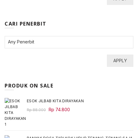
CARI PENERBIT
APPLY
PRODUK ON SALE
ESOK JILBAB KITA DIRAYAKAN
Original
Current
Rp
74.800
Rp
88.000
price
price
was:
is:
Rp 88.000.
Rp 74.800.