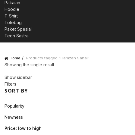
Pakaian
Hoodie
T-Shirt
Totebag
Paket Spesial
Teori Sastra
Home
Products tagged “Hamzah Sahal”
Showing the single result
Show sidebar
Filters
SORT BY
Popularity
Newness
Price: low to high