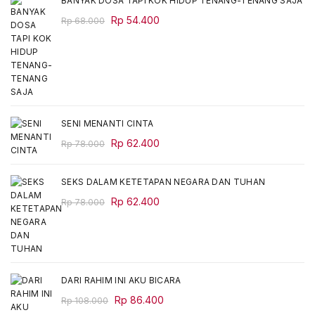
BANYAK DOSA TAPI KOK HIDUP TENANG-TENANG SAJA
Original
Current
Rp
54.400
Rp
68.000
price
price
was:
is:
Rp 68.000.
Rp 54.400.
SENI MENANTI CINTA
Original
Current
Rp
62.400
Rp
78.000
price
price
was:
is:
SEKS DALAM KETETAPAN NEGARA DAN TUHAN
Rp 78.000.
Rp 62.400.
Original
Current
Rp
62.400
Rp
78.000
price
price
was:
is:
Rp 78.000.
Rp 62.400.
DARI RAHIM INI AKU BICARA
Original
Current
Rp
86.400
Rp
108.000
price
price