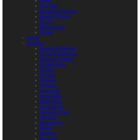
Fabel
Fiksi Mini
Kumpulan Cerpen
Naskah Drama
Novel
Novel Grafis
Roman
Komik
Nonfiksi
Agama & Spiritual
Biografi & Memoar
Ekonomi & Bisnis
Ensiklopedia
Filsafat
Gender
Hiburan
Inspirasi
Jurnalistik
Kesehatan
Komunikasi
Kritik Sastra
Kumpulan Esai
Lifestyle
Manajemen
Media
Memoar
Motivasi