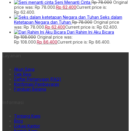
Seni Menanti Cinta
Rp
78.000
Original
price was: Rp 78.000.
Rp
62.400
Current price is:
Rp 62.400.
Seks dalam
Ketetapan Negara dan Tuhan
Rp
78.000
Original price
was: Rp 78.000.
Rp
62.400
Current price is: Rp 62.400.
Dari Rahim Ini Aku Bicara
Rp
108.000
Original price was:
Rp 108.000.
Rp
86.400
Current price is: Rp 86.400.
Layanan
Akun Saya
Cek Resi
Daftar Pertanyaan (FAQ)
Konfirmasi Pembayaran
Panduan Belanja
Informasi
Tentang Kami
Blog
Lokasi Kantor
Kontak Kami