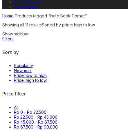
Paket Spesial
Teori Sastra
Home
Products tagged “Indie Book Corner”
Showing all 11 results
Sorted by price: high to low
Show sidebar
Filters
Sort by
Popularity
Newness
Price: low to high
Price: high to low
Price filter
All
Rp
0
-
Rp
22.500
Rp
22.500
-
Rp
45.000
Rp
45.000
-
Rp
67.500
Rp
67.500
-
Rp
90.000