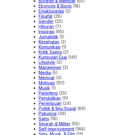
Biografi & Memoar
(50)
Ekonomi & Bisnis
(18)
Ensiklopedia
(2)
Filsafat
(28)
Gender
(25)
Hiburan
(7)
Inspirasi
(65)
Jurnalistik
(1)
Kesehatan
(2)
Komunikasi
(1)
Kritik Sastra
(2)
Kumpulan Esai
(141)
Lifestyle
(3)
Manajemen
(3)
Media
(5)
Memoar
(3)
Motivasi
(151)
Musik
(1)
Parenting
(25)
Pendidikan
(11)
Perempuan
(24)
Politik & Ilmu Sosial
(89)
Psikologi
(39)
Sains
(18)
Sejarah & Militer
(55)
Self-improvement
(168)
Seni, Musik, & Film
(13)