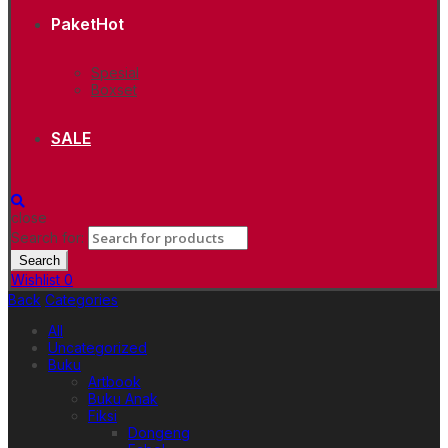
Paket
Hot
Spesial
Boxset
SALE
close
Search for:
Search
Wishlist
0
Back
Categories
All
Uncategorized
Buku
Artbook
Buku Anak
Fiksi
Dongeng