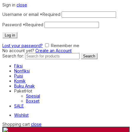
Sign in
close
Username or email
*
Required
Password
*
Required
Log in
Lost your password?
Remember me
No account yet?
Create an Account
Search for:
Search
Fiksi
Nonfiksi
Puisi
Komik
Buku Anak
Paket
Hot
Spesial
Boxset
SALE
Wishlist
Shopping cart
close