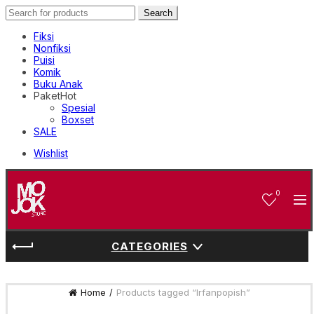
Search
Search
for:
Fiksi
Nonfiksi
Puisi
Komik
Buku Anak
Paket
Hot
Spesial
Boxset
SALE
Wishlist
0
CATEGORIES
Home
Products tagged “Irfanpopish”