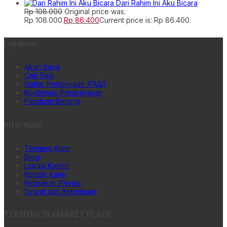
Dari Rahim Ini Aku Bicara
Rp
108.000
Original price was:
Rp 108.000.
Rp
86.400
Current price is: Rp 86.400.
Layanan
Akun Saya
Cek Resi
Daftar Pertanyaan (FAQ)
Konfirmasi Pembayaran
Panduan Belanja
Informasi
Tentang Kami
Blog
Lokasi Kantor
Kontak Kami
Kebijakan Privasi
Syarat dan Ketentuan
TERSEDIA DI MARKET PLACE