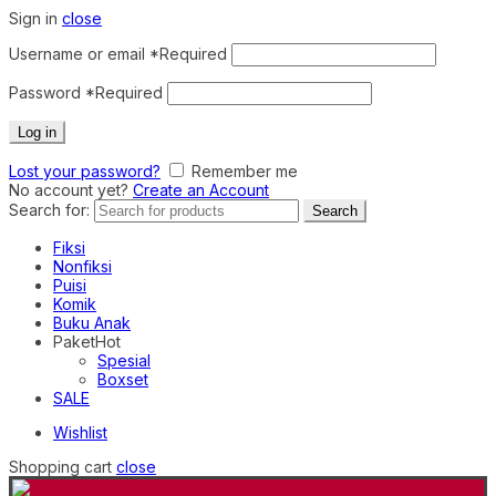
Sign in
close
Username or email
*
Required
Password
*
Required
Log in
Lost your password?
Remember me
No account yet?
Create an Account
Search for:
Search
Fiksi
Nonfiksi
Puisi
Komik
Buku Anak
Paket
Hot
Spesial
Boxset
SALE
Wishlist
Shopping cart
close