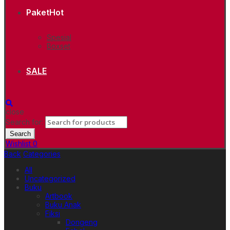
Paket
Hot
Spesial
Boxset
SALE
close
Search for:
Search
Wishlist
0
Back
Categories
All
Uncategorized
Buku
Artbook
Buku Anak
Fiksi
Dongeng