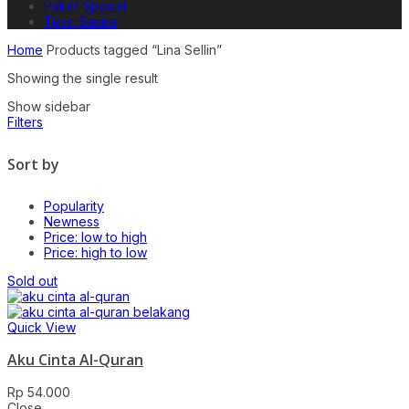
Paket Spesial
Teori Sastra
Home
Products tagged “Lina Sellin”
Showing the single result
Show sidebar
Filters
Sort by
Popularity
Newness
Price: low to high
Price: high to low
Sold out
Quick View
Aku Cinta Al-Quran
Rp
54.000
Close