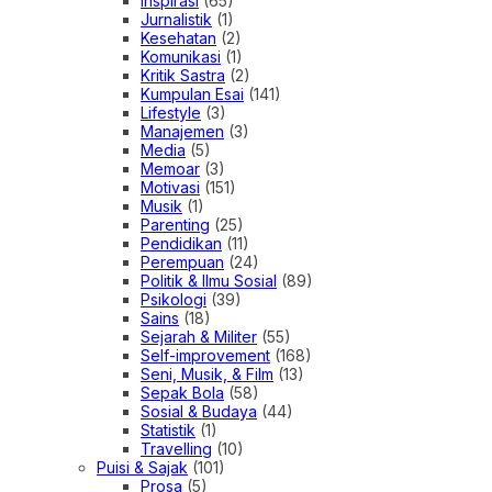
Inspirasi
(65)
Jurnalistik
(1)
Kesehatan
(2)
Komunikasi
(1)
Kritik Sastra
(2)
Kumpulan Esai
(141)
Lifestyle
(3)
Manajemen
(3)
Media
(5)
Memoar
(3)
Motivasi
(151)
Musik
(1)
Parenting
(25)
Pendidikan
(11)
Perempuan
(24)
Politik & Ilmu Sosial
(89)
Psikologi
(39)
Sains
(18)
Sejarah & Militer
(55)
Self-improvement
(168)
Seni, Musik, & Film
(13)
Sepak Bola
(58)
Sosial & Budaya
(44)
Statistik
(1)
Travelling
(10)
Puisi & Sajak
(101)
Prosa
(5)