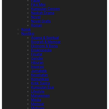
Fabel
Fiksi Mini
Kumpulan Cerpen
Naskah Drama
Novel
Novel Grafis
Roman
Komik
Nonfiksi
Agama & Spiritual
Biografi & Memoar
Ekonomi & Bisnis
Ensiklopedia
Filsafat
Gender
Hiburan
Inspirasi
Jurnalistik
Kesehatan
Komunikasi
Kritik Sastra
Kumpulan Esai
Lifestyle
Manajemen
Media
Memoar
Motivasi