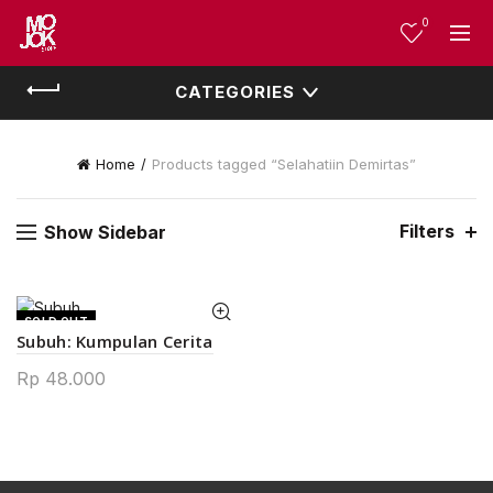
0
CATEGORIES
Home
Products tagged “Selahatiin Demirtas”
Filters
Show Sidebar
SOLD OUT
Subuh: Kumpulan Cerita
NEW
Rp
48.000