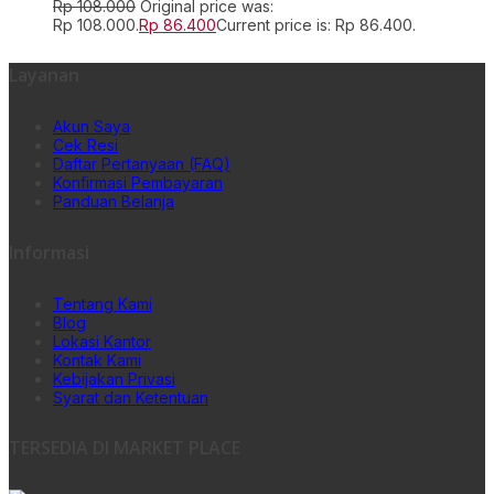
Rp
108.000
Original price was:
Rp 108.000.
Rp
86.400
Current price is: Rp 86.400.
Layanan
Akun Saya
Cek Resi
Daftar Pertanyaan (FAQ)
Konfirmasi Pembayaran
Panduan Belanja
Informasi
Tentang Kami
Blog
Lokasi Kantor
Kontak Kami
Kebijakan Privasi
Syarat dan Ketentuan
TERSEDIA DI MARKET PLACE