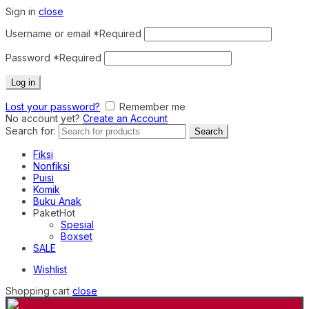
Sign in
close
Username or email
*
Required
Password
*
Required
Log in
Lost your password?
Remember me
No account yet?
Create an Account
Search for:
Search
Fiksi
Nonfiksi
Puisi
Komik
Buku Anak
Paket
Hot
Spesial
Boxset
SALE
Wishlist
Shopping cart
close