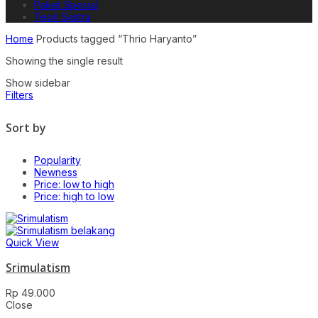
Paket Spesial
Teori Sastra
Home
Products tagged “Thrio Haryanto”
Showing the single result
Show sidebar
Filters
Sort by
Popularity
Newness
Price: low to high
Price: high to low
Quick View
Srimulatism
Rp
49.000
Close