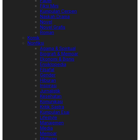
Fabel
Fiksi Mini
Kumpulan Cerpen
Naskah Drama
Novel
Novel Grafis
Roman
Komik
Nonfiksi
Agama & Spiritual
Biografi & Memoar
Ekonomi & Bisnis
Ensiklopedia
Filsafat
Gender
Hiburan
Inspirasi
Jurnalistik
Kesehatan
Komunikasi
Kritik Sastra
Kumpulan Esai
Lifestyle
Manajemen
Media
Memoar
Motivasi