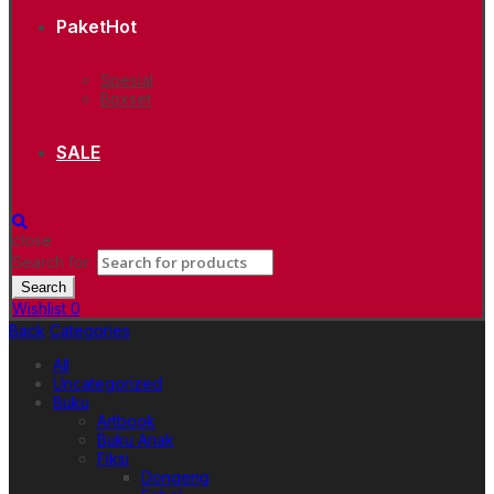
Paket
Hot
Spesial
Boxset
SALE
close
Search for:
Search
Wishlist
0
Back
Categories
All
Uncategorized
Buku
Artbook
Buku Anak
Fiksi
Dongeng