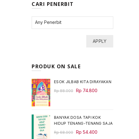
CARI PENERBIT
APPLY
PRODUK ON SALE
ESOK JILBAB KITA DIRAYAKAN
Original
Current
Rp
74.800
Rp
88.000
price
price
was:
is:
Rp 88.000.
Rp 74.800.
BANYAK DOSA TAPI KOK
HIDUP TENANG-TENANG SAJA
Original
Current
Rp
54.400
Rp
68.000
price
price