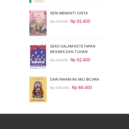
was:
is:
Rp 68.000.
Rp 54.400.
SENI MENANTI CINTA
Original
Current
Rp
62.400
Rp
78.000
price
price
was:
is:
Rp 78.000.
Rp 62.400.
SEKS DALAM KETETAPAN
NEGARA DAN TUHAN
Original
Current
Rp
62.400
Rp
78.000
price
price
was:
is:
Rp 78.000.
Rp 62.400.
DARI RAHIM INI AKU BICARA
Original
Current
Rp
86.400
Rp
108.000
price
price
was:
is:
Rp 108.000.
Rp 86.400.