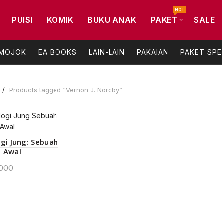
HOT
PUISI
KOMIK
BUKU ANAK
PAKET
SALE
 MOJOK
EA BOOKS
LAIN-LAIN
PAKAIAN
PAKET SPE
Products tagged “Vernon J. Nordby”
ogi Jung: Sebuah
 Awal
000