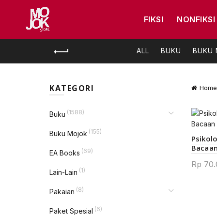
FIKSI
NONFIKSI
ALL
BUKU
BUKU
KATEGORI
Home
(1588)
Buku
(155)
Buku Mojok
Psikol
Bacaan
(69)
EA Books
Rp
70.
(1)
Lain-Lain
(8)
Pakaian
(6)
Paket Spesial