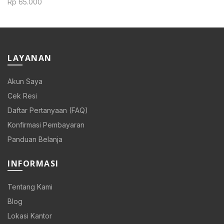
was:
is:
Rp
65.000
Rp 48.000.
Rp 38.400
LAYANAN
Akun Saya
Cek Resi
Daftar Pertanyaan (FAQ)
Konfirmasi Pembayaran
Panduan Belanja
INFORMASI
Tentang Kami
Blog
Lokasi Kantor