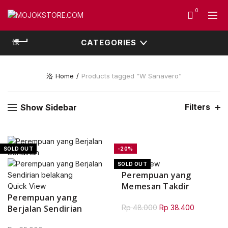
0
CATEGORIES
Home
Products tagged “W Sanavero”
Filters
Show Sidebar
SOLD OUT
-20%
Quick View
SOLD OUT
Perempuan yang
Memesan Takdir
Quick View
Perempuan yang
Original
Current
Berjalan Sendirian
Rp
48.000
Rp
38.400
price
price