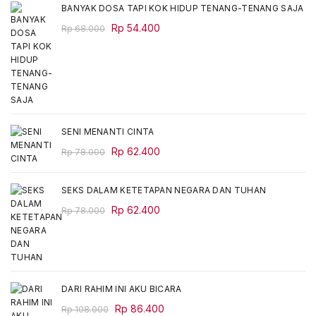
BANYAK DOSA TAPI KOK HIDUP TENANG-TENANG SAJA
Original
Current
Rp
54.400
Rp
68.000
price
price
was:
is:
Rp 68.000.
Rp 54.400.
SENI MENANTI CINTA
Original
Current
Rp
62.400
Rp
78.000
price
price
was:
is:
SEKS DALAM KETETAPAN NEGARA DAN TUHAN
Rp 78.000.
Rp 62.400.
Original
Current
Rp
62.400
Rp
78.000
price
price
was:
is:
Rp 78.000.
Rp 62.400.
DARI RAHIM INI AKU BICARA
Original
Current
Rp
86.400
Rp
108.000