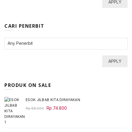
APPLY
CARI PENERBIT
APPLY
PRODUK ON SALE
ESOK JILBAB KITA DIRAYAKAN
Original
Current
Rp
74.800
Rp
88.000
price
price
was:
is:
Rp 88.000.
Rp 74.800.