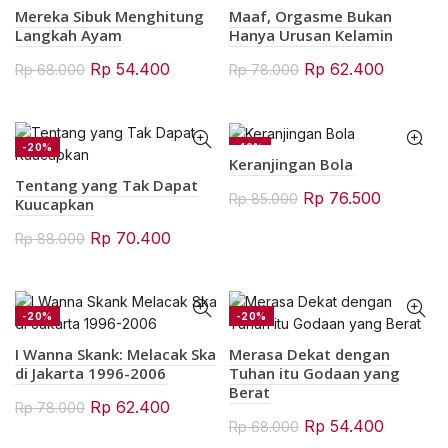
Mereka Sibuk Menghitung
Maaf, Orgasme Bukan
Langkah Ayam
Hanya Urusan Kelamin
Original
Current
Original
Current
Rp
54.400
Rp
62.400
Rp
68.000
Rp
78.000
price
price
price
price
was:
is:
was:
is:
Rp 68.000.
Rp 54.400.
Rp 78.000.
Rp 62.4
-20%
-10%
Keranjingan Bola
Tentang yang Tak Dapat
Original
Current
Rp
76.500
Rp
85.000
Kuucapkan
price
price
Original
Current
Rp
70.400
Rp
88.000
was:
is:
price
price
Rp 85.000.
Rp 76.50
was:
is:
Rp 88.000.
Rp 70.400.
-20%
-20%
I Wanna Skank: Melacak Ska
Merasa Dekat dengan
di Jakarta 1996-2006
Tuhan itu Godaan yang
Berat
Original
Current
Rp
62.400
Rp
78.000
Original
Current
Rp
54.400
Rp
68.000
price
price