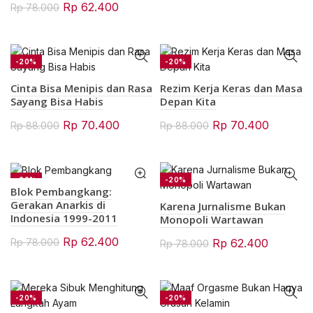
Original
Current
Rp
62.400
Rp
78.000
was:
is:
price
price
Rp 78.000.
Rp 62.4
was:
is:
Rp 78.000.
Rp 62.400.
-20%
-20%
Cinta Bisa Menipis dan Rasa
Rezim Kerja Keras dan Masa
Sayang Bisa Habis
Depan Kita
Original
Current
Original
Current
Rp
70.400
Rp
70.400
Rp
88.000
Rp
88.000
price
price
price
price
was:
is:
was:
is:
Rp 88.000.
Rp 70.400.
Rp 88.000.
Rp 70.4
-20%
-20%
Blok Pembangkang:
Gerakan Anarkis di
Karena Jurnalisme Bukan
Indonesia 1999-2011
Monopoli Wartawan
Original
Current
Rp
62.400
Original
Current
Rp
62.400
Rp
78.000
Rp
78.000
price
price
price
price
was:
is:
was:
is:
Rp 78.000.
Rp 62.400.
Rp 78.000.
Rp 62.4
-20%
-20%