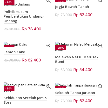
Rp 108.000.
Rp 86.400.
-20%
-20%
Jogja Bawah Tanah
SOLD OUT
Politik Hukum
Original
Current
Rp
62.400
Rp
78.000
Pembentukan Undang-
price
price
Undang
was:
is:
Original
Current
Rp
78.400
Rp
98.000
Rp 78.000.
Rp 62.4
price
price
was:
is:
Rp 98.000.
Rp 78.400.
-20%
-20%
Lemon Cake
Melawan Nafsu Merusak
Original
Current
Rp
62.400
Rp
78.000
Bumi
price
price
Original
Current
Rp
54.400
Rp
68.000
was:
is:
price
price
Rp 78.000.
Rp 62.400.
was:
is:
Rp 68.000.
Rp 54.4
-20%
-20%
Sekolah Tanpa Jurusan
Kehidupan Setelah Jam 5
Original
Current
Rp
62.400
Rp
78.000
Sore
price
price