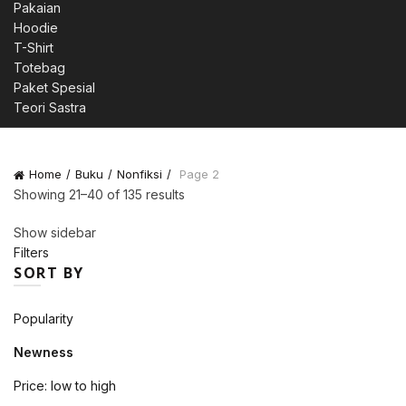
Pakaian
Hoodie
T-Shirt
Totebag
Paket Spesial
Teori Sastra
Home
Buku
Nonfiksi
Page 2
Sorted
Showing 21–40 of 135 results
by
Show sidebar
latest
Filters
SORT BY
Popularity
Newness
Price: low to high