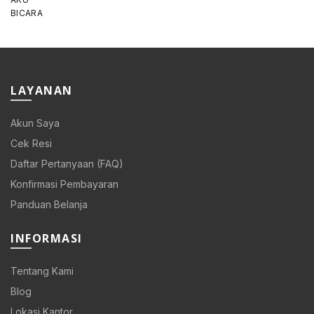
price
price
was:
is:
Rp 108.000.
Rp 86.400.
LAYANAN
Akun Saya
Cek Resi
Daftar Pertanyaan (FAQ)
Konfirmasi Pembayaran
Panduan Belanja
INFORMASI
Tentang Kami
Blog
Lokasi Kantor