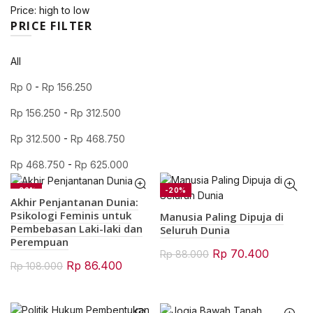
Price: high to low
PRICE FILTER
All
Rp
0
-
Rp
156.250
Rp
156.250
-
Rp
312.500
Rp
312.500
-
Rp
468.750
Rp
468.750
-
Rp
625.000
-20%
-20%
Akhir Penjantanan Dunia:
Psikologi Feminis untuk
Manusia Paling Dipuja di
Pembebasan Laki-laki dan
Seluruh Dunia
Perempuan
Original
Current
Rp
70.400
Rp
88.000
Original
Current
Rp
86.400
Rp
108.000
price
price
price
price
was:
is:
was:
is:
Rp 88.000.
Rp 70.4