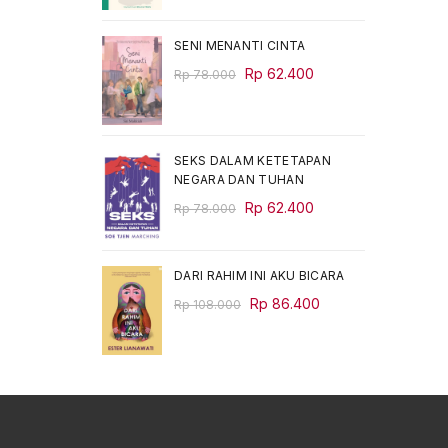
was:
is:
Rp 68.000.
Rp 54.400.
SENI MENANTI CINTA
Original
Current
Rp
62.400
Rp
78.000
price
price
was:
is:
Rp 78.000.
Rp 62.400.
SEKS DALAM KETETAPAN
NEGARA DAN TUHAN
Original
Current
Rp
62.400
Rp
78.000
price
price
was:
is:
Rp 78.000.
Rp 62.400.
DARI RAHIM INI AKU BICARA
Original
Current
Rp
86.400
Rp
108.000
price
price
was:
is:
Rp 108.000.
Rp 86.400.