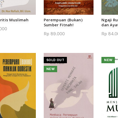
Kritis Muslimah
Perempuan (Bukan)
Ngaji Ru
Sumber Fitnah!
dan Ayat
000
Rp
89.000
Rp
84.0
SOLD OUT
NEW
NEW