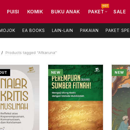
HOT
PUISI
KOMIK
BUKU ANAK
PAKET
SALE
 MOJOK
EA BOOKS
LAIN-LAIN
PAKAIAN
PAKET SPE
Products tagged “Afkaruna”
OUT
NEW
NEW