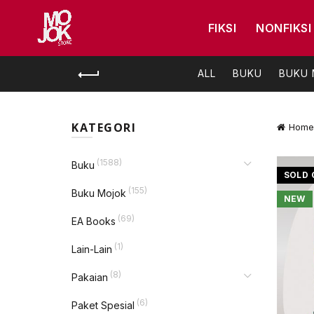
FIKSI
NONFIKSI
ALL
BUKU
BUKU
KATEGORI
Home
(1588)
Buku
SOLD 
(155)
Buku Mojok
NEW
(69)
EA Books
(1)
Lain-Lain
(8)
Pakaian
(6)
Paket Spesial