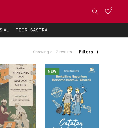
0
SIAL
TEORI SASTRA
Filters
Sorted
Showing all 7 results
by
popularity
NEW