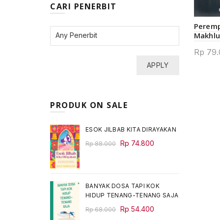
CARI PENERBIT
Peremp
Makhlu
Rp
79.
APPLY
PRODUK ON SALE
ESOK JILBAB KITA DIRAYAKAN
Original
Current
Rp
74.800
Rp
88.000
price
price
was:
is:
Rp 88.000.
Rp 74.800.
BANYAK DOSA TAPI KOK
HIDUP TENANG-TENANG SAJA
Original
Current
Rp
54.400
Rp
68.000
price
price