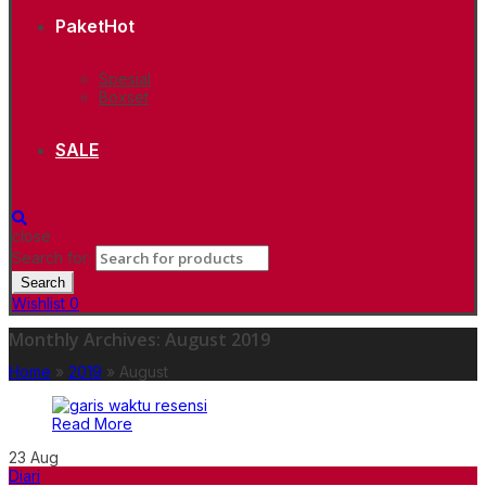
Paket
Hot
Spesial
Boxset
SALE
close
Search for:
Search
Wishlist
0
Monthly Archives: August 2019
Home
»
2019
»
August
Read More
23
Aug
Diari