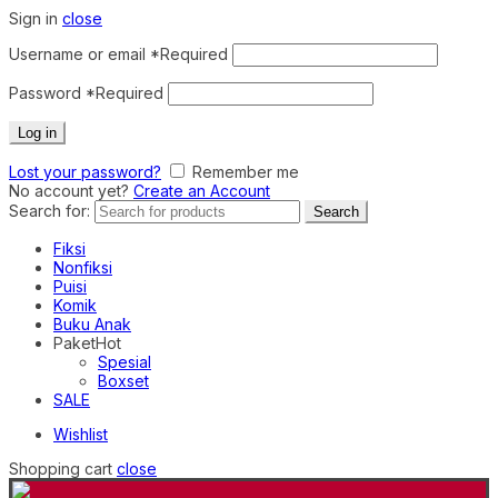
Sign in
close
Username or email
*
Required
Password
*
Required
Log in
Lost your password?
Remember me
No account yet?
Create an Account
Search for:
Search
Fiksi
Nonfiksi
Puisi
Komik
Buku Anak
Paket
Hot
Spesial
Boxset
SALE
Wishlist
Shopping cart
close