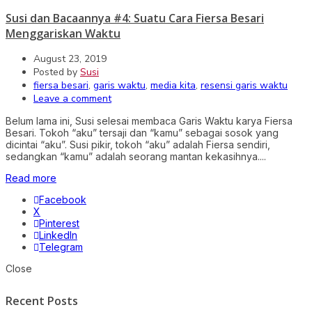
Susi dan Bacaannya #4: Suatu Cara Fiersa Besari
Menggariskan Waktu
August 23, 2019
Posted by
Susi
fiersa besari
,
garis waktu
,
media kita
,
resensi garis waktu
Leave a comment
Belum lama ini, Susi selesai membaca Garis Waktu karya Fiersa
Besari. Tokoh “aku” tersaji dan “kamu” sebagai sosok yang
dicintai “aku”. Susi pikir, tokoh “aku” adalah Fiersa sendiri,
sedangkan “kamu” adalah seorang mantan kekasihnya....
Read more
Facebook
X
Pinterest
LinkedIn
Telegram
Close
Recent Posts