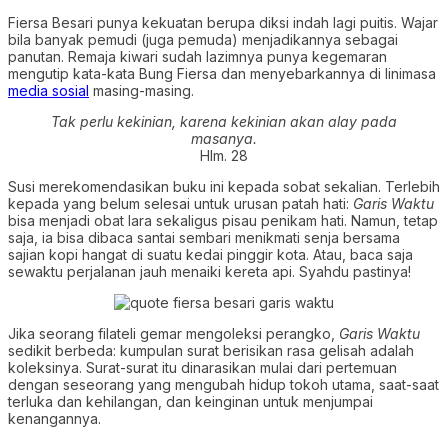
Fiersa Besari punya kekuatan berupa diksi indah lagi puitis. Wajar
bila banyak pemudi (juga pemuda) menjadikannya sebagai
panutan. Remaja kiwari sudah lazimnya punya kegemaran
mengutip kata-kata Bung Fiersa dan menyebarkannya di linimasa
media sosial
masing-masing.
Tak perlu kekinian, karena kekinian akan alay pada
masanya.
Hlm. 28
Susi merekomendasikan buku ini kepada sobat sekalian. Terlebih
kepada yang belum selesai untuk urusan patah hati:
Garis Waktu
bisa menjadi obat lara sekaligus pisau penikam hati. Namun, tetap
saja, ia bisa dibaca santai sembari menikmati senja bersama
sajian kopi hangat di suatu kedai pinggir kota. Atau, baca saja
sewaktu perjalanan jauh menaiki kereta api. Syahdu pastinya!
Jika seorang filateli gemar mengoleksi perangko,
Garis Waktu
sedikit berbeda: kumpulan surat berisikan rasa gelisah adalah
koleksinya. Surat-surat itu dinarasikan mulai dari pertemuan
dengan seseorang yang mengubah hidup tokoh utama, saat-saat
terluka dan kehilangan, dan keinginan untuk menjumpai
kenangannya.