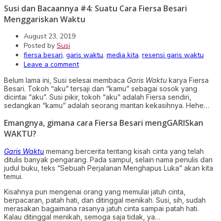
Susi dan Bacaannya #4: Suatu Cara Fiersa Besari
Menggariskan Waktu
August 23, 2019
Posted by
Susi
fiersa besari
,
garis waktu
,
media kita
,
resensi garis waktu
Leave a comment
Belum lama ini, Susi selesai membaca
Garis Waktu
karya Fiersa
Besari. Tokoh “aku” tersaji dan “kamu” sebagai sosok yang
dicintai “aku”. Susi pikir, tokoh “aku” adalah Fiersa sendiri,
sedangkan “kamu” adalah seorang mantan kekasihnya. Hehe…
Emangnya, gimana cara Fiersa Besari mengGARISkan
WAKTU?
Garis Waktu
memang bercerita tentang kisah cinta yang telah
ditulis banyak pengarang. Pada sampul, selain nama penulis dan
judul buku, teks “Sebuah Perjalanan Menghapus Luka” akan kita
temui.
Kisahnya pun mengenai orang yang memulai jatuh cinta,
berpacaran, patah hati, dan ditinggal menikah. Susi, sih, sudah
merasakan bagaimana rasanya jatuh cinta sampai patah hati.
Kalau ditinggal menikah, semoga saja tidak, ya…