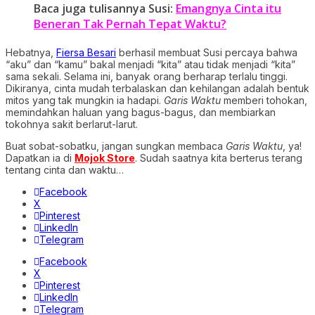
Baca juga tulisannya Susi:
Emangnya Cinta itu
Beneran Tak Pernah Tepat Waktu?
Hebatnya,
Fiersa Besari
berhasil membuat Susi percaya bahwa
“aku” dan “kamu” bakal menjadi “kita” atau tidak menjadi “kita”
sama sekali. Selama ini, banyak orang berharap terlalu tinggi.
Dikiranya, cinta mudah terbalaskan dan kehilangan adalah bentuk
mitos yang tak mungkin ia hadapi.
Garis Waktu
memberi tohokan,
memindahkan haluan yang bagus-bagus, dan membiarkan
tokohnya sakit berlarut-larut.
Buat sobat-sobatku, jangan sungkan membaca
Garis Waktu
, ya!
Dapatkan ia di
Mojok Store
. Sudah saatnya kita berterus terang
tentang cinta dan waktu…
Facebook
X
Pinterest
LinkedIn
Telegram
Facebook
X
Pinterest
LinkedIn
Telegram