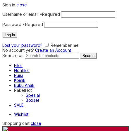
Sign in
close
Username or email
*
Required
Password
*
Required
Log in
Lost your password?
Remember me
No account yet?
Create an Account
Search for:
Search
Fiksi
Nonfiksi
Puisi
Komik
Buku Anak
Paket
Hot
Spesial
Boxset
SALE
Wishlist
Shopping cart
close