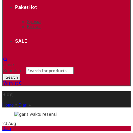
Paket
Hot
Spesial
Boxset
SALE
close
Search for:
Search
Wishlist
0
Blog
Home
»
Diari
»
23
Aug
Diari